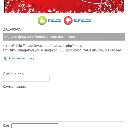
нравится
не нравится
2015-03-05
Код для форумов, блогов и всего остального
<a href='http://imageloveyou.ru/manas-1.php'><img
src='http://imageloveyou.ru/imgbig/3606.jpg'><br>Я тебя люблю, Манас</a>
Скачать картинку
Имя или ник:
Комментарий:
Код: