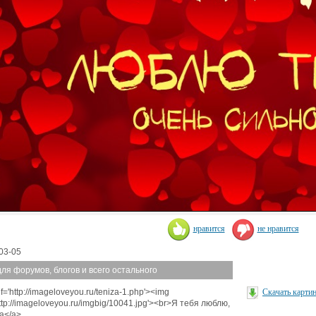
нравится
не нравится
03-05
для форумов, блогов и всего остального
f='http://imageloveyou.ru/teniza-1.php'><img
Скачать карти
http://imageloveyou.ru/imgbig/10041.jpg'><br>Я тебя люблю,
а</a>