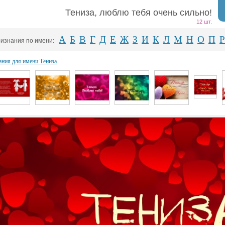
Тениза, люблю тебя очень сильно!
12 шт.
А
Б
В
Г
Д
Е
Ж
З
И
К
Л
М
Н
О
П
Р
изнания по имени:
ния для имени Тениза