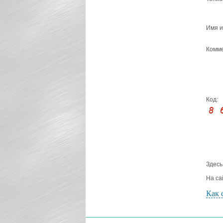
Имя и
Комме
Код:
Здесь
На са
Как 