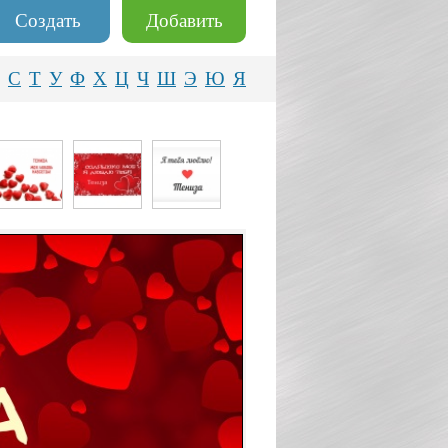
Создать
Добавить
С
Т
У
Ф
Х
Ц
Ч
Ш
Э
Ю
Я