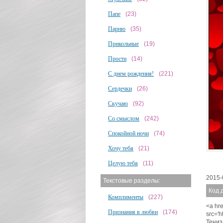
Папе
(23)
Парню
(35)
Прикольные
(19)
Прости
(14)
С днем рождения!
(221)
Сердечки
(26)
Скучаю
(92)
Со смыслом
(242)
Спокойной ночи
(74)
Хочу тебя
(21)
Целую тебя
(11)
2015-
Текстовые разделы:
Код 
Комплименты
(227)
<a hre
Признания в любви
(174)
src='
Тениз