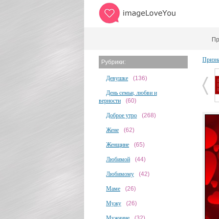
Пр
Призна
Рубрики:
Девушке
(136)
День семьи, любви и
верности
(60)
Доброе утро
(268)
Жене
(62)
Женщине
(65)
Любимой
(44)
Любимому
(42)
Маме
(26)
Мужу
(26)
Мужчине
(32)