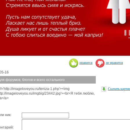
нравится
не нравится
05-16
для форумов, блогов и всего остального
f='http://imageloveyou.ru/teniza-1.php'><img
Скачать карти
http://imageloveyou.ru/imgbig/23442.jpg'><br>Я тебя люблю,
а</a>
ли ник:
нтарий: