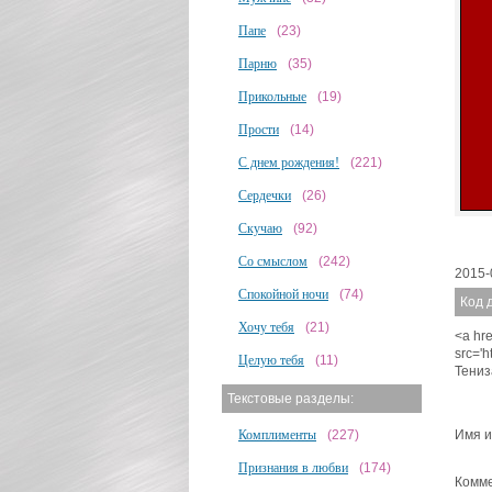
Папе
(23)
Парню
(35)
Прикольные
(19)
Прости
(14)
С днем рождения!
(221)
Сердечки
(26)
Скучаю
(92)
Со смыслом
(242)
2015-
Спокойной ночи
(74)
Код 
Хочу тебя
(21)
<a hre
src='
Целую тебя
(11)
Тениз
Текстовые разделы:
Имя и
Комплименты
(227)
Признания в любви
(174)
Комме