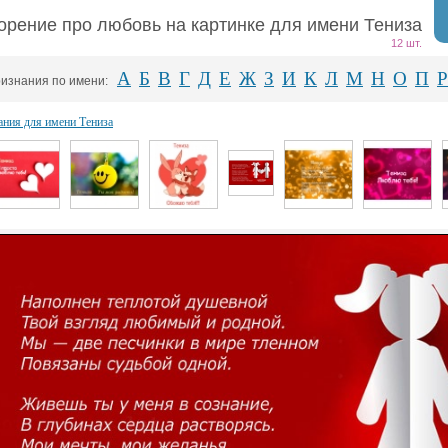
орение про любовь на картинке для имени Тениза
12 шт.
А
Б
В
Г
Д
Е
Ж
З
И
К
Л
М
Н
О
П
Р
изнания по имени:
ния для имени Тениза