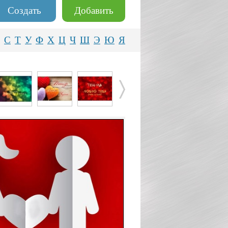
Создать
Добавить
С
Т
У
Ф
Х
Ц
Ч
Ш
Э
Ю
Я