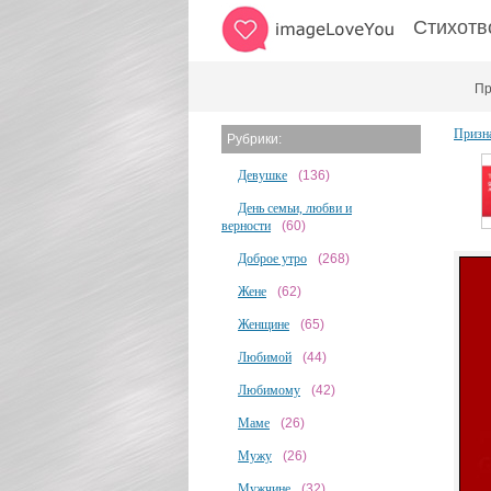
Стихотв
Пр
Призна
Рубрики:
Девушке
(136)
День семьи, любви и
верности
(60)
Доброе утро
(268)
Жене
(62)
Женщине
(65)
Любимой
(44)
Любимому
(42)
Маме
(26)
Мужу
(26)
Мужчине
(32)