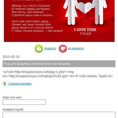
нравится
не нравится
2015-05-16
Код для форумов, блогов и всего остального
<a href='http://imageloveyou.ru/tukay-1.php'><img
src='http://imageloveyou.ru/imgbig/24165.jpg'><br>Я тебя люблю, Тукай</a>
Скачать картинку
Имя или ник:
Комментарий: