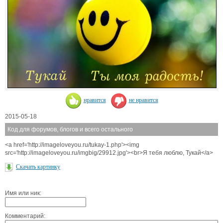
нравится
не нравится
2015-05-18
Код для форумов, блогов и всего остального
<a href='http://imageloveyou.ru/tukay-1.php'><img
src='http://imageloveyou.ru/imgbig/29912.jpg'><br>Я тебя люблю, Тукай</a>
Скачать картинку
Имя или ник:
Комментарий: