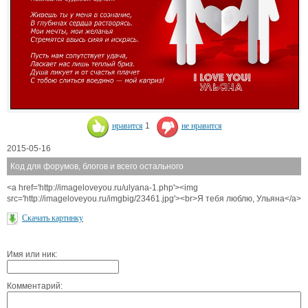
нравится
1
не нравится
2015-05-16
Код для форумов, блогов и всего остального
<a href='http://imageloveyou.ru/ulyana-1.php'><img
src='http://imageloveyou.ru/imgbig/23461.jpg'><br>Я тебя люблю, Ульяна</a>
Скачать картинку
Имя или ник:
Комментарий: