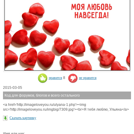
нравится
8
не нравится
2015-03-05
Код для форумов, блогов и всего остального
<a href='http://imageloveyou.ru/ulyana-1.php'><img
src='http://imageloveyou.ru/imgbig/7309.jpg'><br>Я тебя люблю, Ульяна</a>
Скачать картинку
Имя или ник: