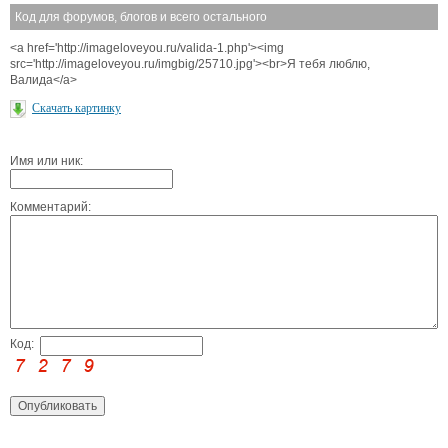
Код для форумов, блогов и всего остального
<a href='http://imageloveyou.ru/valida-1.php'><img
src='http://imageloveyou.ru/imgbig/25710.jpg'><br>Я тебя люблю,
Валида</a>
Скачать картинку
Имя или ник:
Комментарий:
Код: