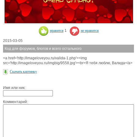
нравится
1
не нравится
2015-03-05
Код для форумов, блогов и всего остального
<a href='http://imageloveyou.ru/valida-1.php'><img
src='http://imageloveyou.ru/imgbig/9558.jpg'><br>Я тебя люблю, Валида</a>
Скачать картинку
Имя или ник:
Комментарий: