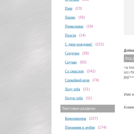
Папе
(23)
Парню
(35)
Прикольные
(19)
Прости
(14)
С днем рождения!
(221)
Добав
Сердечки
(26)
Код 
Скучаю
(92)
<a hr
Со смыслом
(242)
src='
jpg'>
Спокойной ночи
(74)
Хочу тебя
(21)
Имя и
Целую тебя
(11)
Комме
Текстовые разделы:
Комплименты
(227)
Признания в любви
(174)