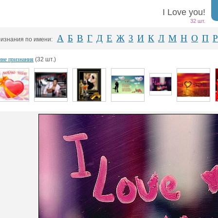
I Love you!
32 шт.
А
Б
В
Г
Д
Е
Ж
З
И
К
Л
М
Н
О
П
Р
изнания по имени:
не признания
(32 шт.)