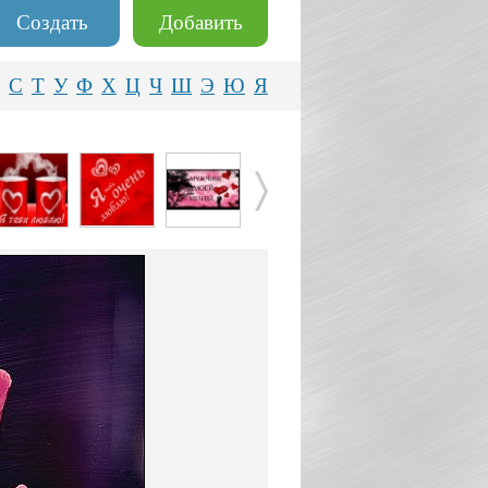
Создать
Добавить
С
Т
У
Ф
Х
Ц
Ч
Ш
Э
Ю
Я