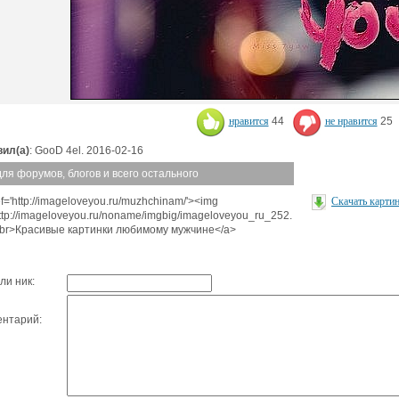
нравится
44
не нравится
25
ил(а)
: GooD 4el. 2016-02-16
для форумов, блогов и всего остального
ef='http://imageloveyou.ru/muzhchinam/'><img
Скачать карти
http://imageloveyou.ru/noname/imgbig/imageloveyou_ru_252.
<br>Красивые картинки любимому мужчине</a>
ли ник:
нтарий: