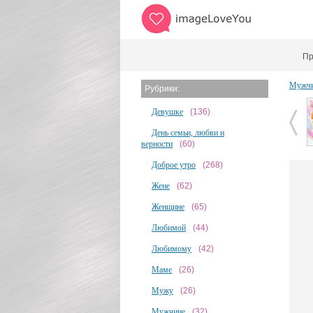
Пр
Мужчи
Рубрики:
Девушке
(136)
День семьи, любви и
верности
(60)
Доброе утро
(268)
Жене
(62)
Женщине
(65)
Любимой
(44)
Любимому
(42)
Маме
(26)
Мужу
(26)
Мужчине
(32)