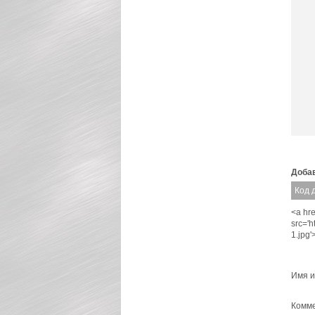
Добав
Код 
<a hre
src='
1.jpg
Имя и
Комме