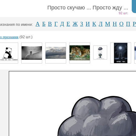
Просто скучаю ... Просто жду ...
92 шт.
А
Б
В
Г
Д
Е
Ж
З
И
К
Л
М
Н
О
П
Р
изнания по имени:
ю признания
(92 шт.)