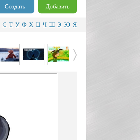
Создать
Добавить
С
Т
У
Ф
Х
Ц
Ч
Ш
Э
Ю
Я