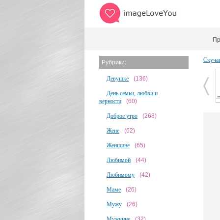
Пр
Скуча
Рубрики:
Девушке
(136)
День семьи, любви и
верности
(60)
Доброе утро
(268)
Жене
(62)
Женщине
(65)
Любимой
(44)
Любимому
(42)
Маме
(26)
Мужу
(26)
Мужчине
(32)