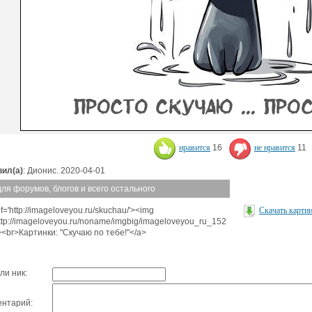
нравится
16
не нравится
11
ил(а)
: Дионис. 2020-04-01
для форумов, блогов и всего остального
f='http://imageloveyou.ru/skuchau/'><img
Скачать карти
http://imageloveyou.ru/noname/imgbig/imageloveyou_ru_152
'><br>Картинки: "Скучаю по тебе!"</a>
ли ник:
нтарий: