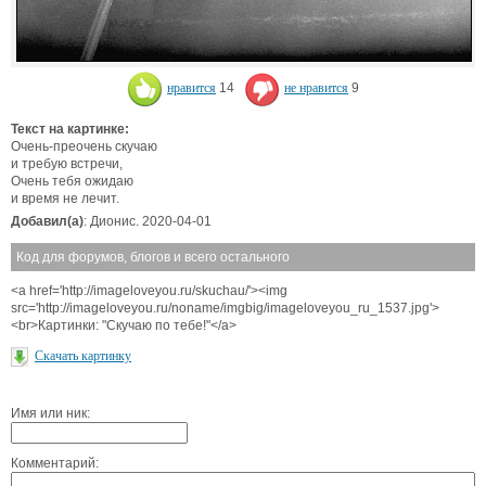
нравится
14
не нравится
9
Текст на картинке:
Очень-преочень скучаю
и требую встречи,
Очень тебя ожидаю
и время не лечит.
Добавил(а)
: Дионис. 2020-04-01
Код для форумов, блогов и всего остального
<a href='http://imageloveyou.ru/skuchau/'><img
src='http://imageloveyou.ru/noname/imgbig/imageloveyou_ru_1537.jpg'>
<br>Картинки: "Скучаю по тебе!"</a>
Скачать картинку
Имя или ник:
Комментарий: