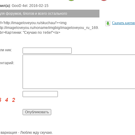
ил(а)
: GooD 4el. 2016-02-15
для форумов, блогов и всего остального
f='http://imageloveyou.ru/skuchau/'><img
Скачать карти
http://imageloveyou.ru/noname/imgbig/imageloveyou_ru_169.
<br>Картинки: "Скучаю по тебе!"</a>
ли ник:
нтарий:
 вариация - Люблю жду скучаю.