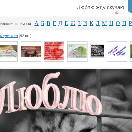
Люблю жду скучаю
92 шт.
А
Б
В
Г
Д
Е
Ж
З
И
К
Л
М
Н
О
П
Р
изнания по имени:
ю признания
(92 шт.)