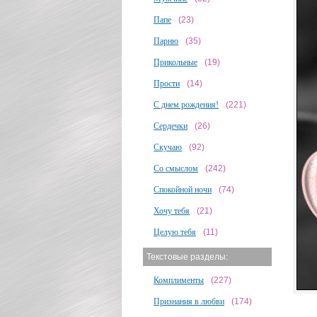
Папе
(23)
Парню
(35)
Прикольные
(19)
Прости
(14)
С днем рождения!
(221)
Сердечки
(26)
Скучаю
(92)
Со смыслом
(242)
Спокойной ночи
(74)
Хочу тебя
(21)
Целую тебя
(11)
Текстовые разделы:
Комплименты
(227)
Признания в любви
(174)