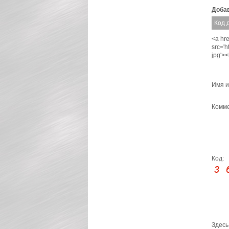
Добав
Код 
<a hre
src='
jpg'>
Имя и
Комме
Код:
Здесь