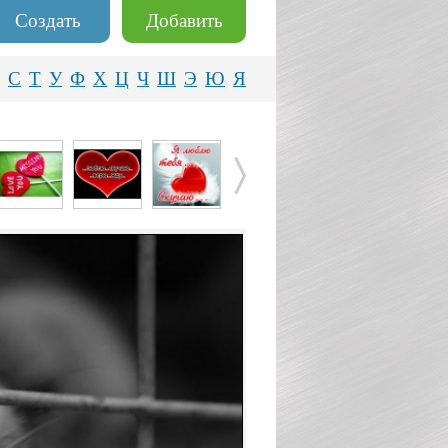
Создать
Добавить
С
Т
У
Ф
Х
Ц
Ч
Ш
Э
Ю
Я