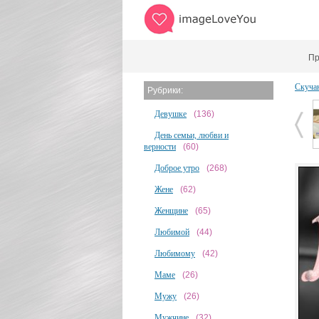
Пр
Скуча
Рубрики:
Девушке
(136)
День семьи, любви и
верности
(60)
Доброе утро
(268)
Жене
(62)
Женщине
(65)
Любимой
(44)
Любимому
(42)
Маме
(26)
Мужу
(26)
Мужчине
(32)