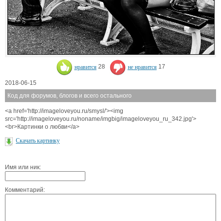
нравится
28
не нравится
17
2018-06-15
Код для форумов, блогов и всего остального
<a href='http://imageloveyou.ru/smysl/'><img
src='http://imageloveyou.ru/noname/imgbig/imageloveyou_ru_342.jpg'>
<br>Картинки о любви</a>
Скачать картинку
Имя или ник:
Комментарий: