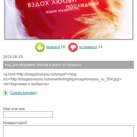
нравится
16
не нравится
14
2018-06-15
Код для форумов, блогов и всего остального
<a href='http://imageloveyou.ru/smysl/'><img
src='http://imageloveyou.ru/noname/imgbig/imageloveyou_ru_354.jpg'>
<br>Картинки о любви</a>
Скачать картинку
Имя или ник:
Комментарий: