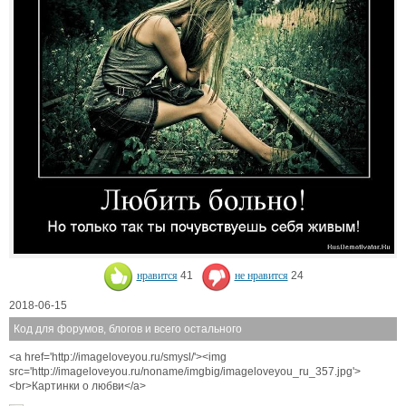
нравится
41
не нравится
24
2018-06-15
Код для форумов, блогов и всего остального
<a href='http://imageloveyou.ru/smysl/'><img
src='http://imageloveyou.ru/noname/imgbig/imageloveyou_ru_357.jpg'>
<br>Картинки о любви</a>