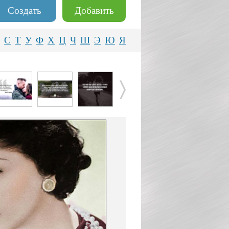
Создать
Добавить
С
Т
У
Ф
Х
Ц
Ч
Ш
Э
Ю
Я