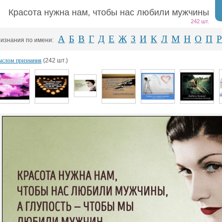
Красота нужна нам, чтобы нас любили мужчины
242 шт.
А
Б
В
Г
Д
Е
Ж
З
И
К
Л
М
Н
О
П
Р
изнания по имени:
ыслом признания
(242 шт.)