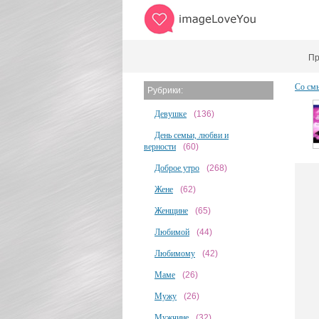
Пр
Со см
Рубрики:
Девушке
(136)
День семьи, любви и
верности
(60)
Доброе утро
(268)
Жене
(62)
Женщине
(65)
Любимой
(44)
Любимому
(42)
Маме
(26)
Мужу
(26)
Мужчине
(32)