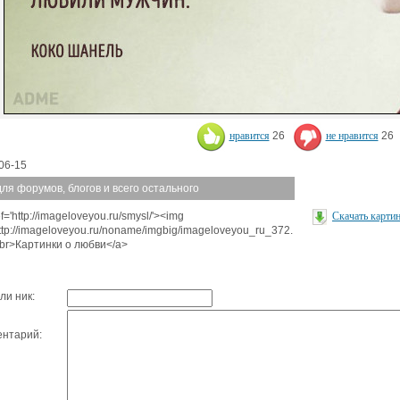
нравится
26
не нравится
26
06-15
для форумов, блогов и всего остального
f='http://imageloveyou.ru/smysl/'><img
Скачать карти
http://imageloveyou.ru/noname/imgbig/imageloveyou_ru_372.
<br>Картинки о любви</a>
ли ник:
нтарий: