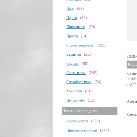
Папе
(23)
Парню
(35)
Прикольные
(19)
Прости
(14)
С днем рождения!
(221)
Сердечки
(26)
2018-
Скучаю
(92)
Код 
Со смыслом
(242)
<a hre
src='
Спокойной ночи
(74)
jpg'>
Хочу тебя
(21)
Целую тебя
(11)
Имя и
Текстовые разделы:
Комме
Комплименты
(227)
Признания в любви
(174)