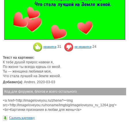
нравится
31
не нравится
24
Текст на картинке:
К тебе душой прирос навеки я,
По жизни ты всегда идешь со мной.
Ты — женщина любимая моя,
Что стала лучшей на Земле женой.
Добавил(а)
: Andres. 2020-03-03
Код для форумов, блогов и всего остального
<a href='http://imageloveyou.ru/zhene/'><img
src='http://imageloveyou.ru/noname/imgbig/imageloveyou_ru_1264.jpg'>
<br>Картинки признания в любви для жены</a>
Скачать картинку