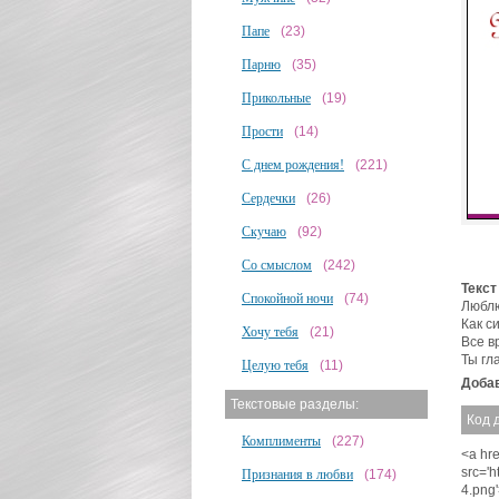
Папе
(23)
Парню
(35)
Прикольные
(19)
Прости
(14)
С днем рождения!
(221)
Сердечки
(26)
Скучаю
(92)
Со смыслом
(242)
Текст
Спокойной ночи
(74)
Люблю
Как с
Хочу тебя
(21)
Все в
Ты гл
Целую тебя
(11)
Добав
Текстовые разделы:
Код 
Комплименты
(227)
<a hre
src='
Признания в любви
(174)
4.png