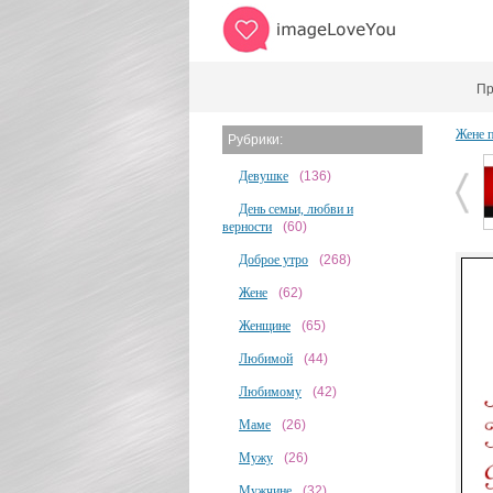
Пр
Жене 
Рубрики:
Девушке
(136)
День семьи, любви и
верности
(60)
Доброе утро
(268)
Жене
(62)
Женщине
(65)
Любимой
(44)
Любимому
(42)
Маме
(26)
Мужу
(26)
Мужчине
(32)