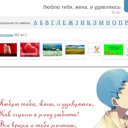
Люблю тебя, жена, и удивляюсь
62 шт.
А
Б
В
Г
Д
Е
Ж
З
И
К
Л
М
Н
О
П
Р
изнания по имени:
признания
(62 шт.)