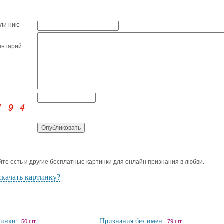
ли ник:
нтарий:
йте есть и другие бесплатные картинки для онлайн признания в любви.
скачать картинку?
винки
Признания без имен
50 шт.
79 шт.