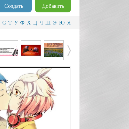
Создать
Добавить
С
Т
У
Ф
Х
Ц
Ч
Ш
Э
Ю
Я