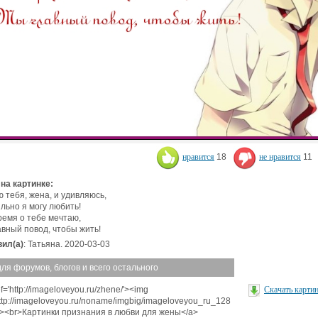
нравится
18
не нравится
11
 на картинке:
 тебя, жена, и удивляюсь,
ильно я могу любить!
ремя о тебе мечтаю,
авный повод, чтобы жить!
ил(а)
: Татьяна. 2020-03-03
для форумов, блогов и всего остального
f='http://imageloveyou.ru/zhene/'><img
Скачать карти
http://imageloveyou.ru/noname/imgbig/imageloveyou_ru_128
'><br>Картинки признания в любви для жены</a>