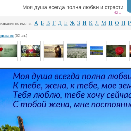
Моя душа всегда полна любви и страсти
62 шт.
А
Б
В
Г
Д
Е
Ж
З
И
К
Л
М
Н
О
П
Р
изнания по имени:
признания
(62 шт.)