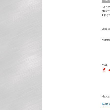
<a hre
src='
1.jpg
Имя и
Комме
Код:
На са
Как 