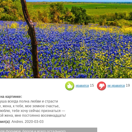
нравится
15
не нравится
19
 на картинке:
уша всегда полна любви и страсти
е, жена, к тебе, мое земное счастье,
люблю, тебе хочу сейчас признаться —
ой жена, мне постоянно восемнадцать!
ил(а)
: Andres. 2020-03-03
для форумов, блогов и всего остального