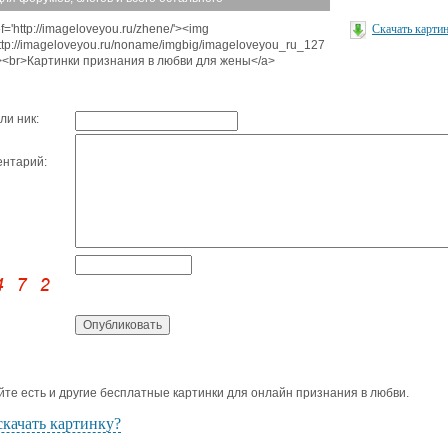
f='http://imageloveyou.ru/zhene/'><img
Скачать карти
http://imageloveyou.ru/noname/imgbig/imageloveyou_ru_127
'><br>Картинки признания в любви для жены</a>
ли ник:
нтарий:
йте есть и другие бесплатные картинки для онлайн признания в любви.
скачать картинку?