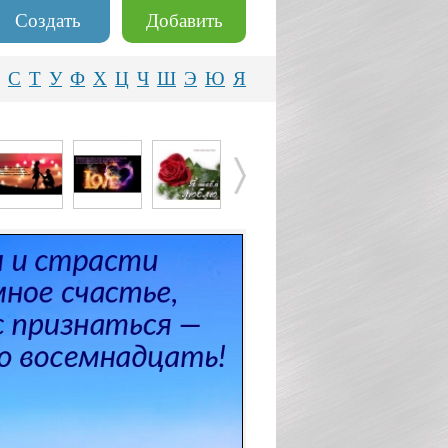
Создать
Добавить
С
Т
У
Ф
Х
Ц
Ч
Ш
Э
Ю
Я