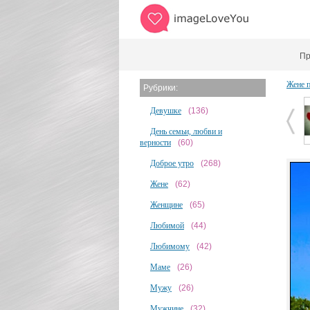
Пр
Жене 
Рубрики:
Девушке
(136)
День семьи, любви и
верности
(60)
Доброе утро
(268)
Жене
(62)
Женщине
(65)
Любимой
(44)
Любимому
(42)
Маме
(26)
Мужу
(26)
Мужчине
(32)