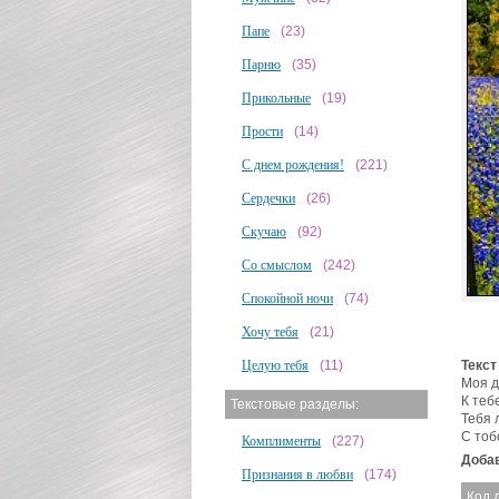
Папе
(23)
Парню
(35)
Прикольные
(19)
Прости
(14)
С днем рождения!
(221)
Сердечки
(26)
Скучаю
(92)
Со смыслом
(242)
Спокойной ночи
(74)
Хочу тебя
(21)
Целую тебя
(11)
Текст
Моя д
К теб
Текстовые разделы:
Тебя 
С тоб
Комплименты
(227)
Добав
Признания в любви
(174)
Код 