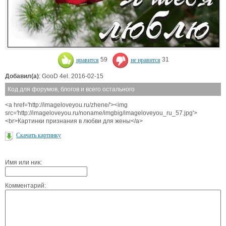
нравится
59
не нравится
31
Добавил(а)
: GooD 4el. 2016-02-15
Код для форумов, блогов и всего остального
<a href='http://imageloveyou.ru/zhene/'><img
src='http://imageloveyou.ru/noname/imgbig/imageloveyou_ru_57.jpg'>
<br>Картинки признания в любви для жены</a>
Скачать картинку
Имя или ник:
Комментарий: