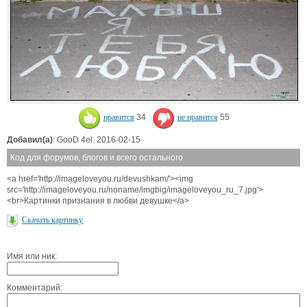
нравится
34
не нравится
55
Добавил(а)
: GooD 4el. 2016-02-15
Код для форумов, блогов и всего остального
<a href='http://imageloveyou.ru/devushkam/'><img
src='http://imageloveyou.ru/noname/imgbig/imageloveyou_ru_7.jpg'>
<br>Картинки признания в любви девушке</a>
Скачать картинку
Имя или ник:
Комментарий: