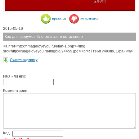
нравится
не нравится
2015-05-16
Код для форумов, блогов и всего остального
<a href='http://imageloveyou.ru/efan-1.php'><img
src='http://imageloveyou.ru/imgbig/24459.jpg'><br>Я тебя люблю, Ефан</a>
Скачать картинку
Имя или ник:
Комментарий:
Код: