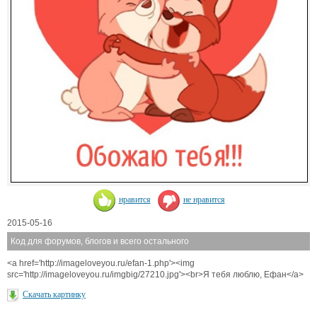
нравится
не нравится
2015-05-16
Код для форумов, блогов и всего остального
<a href='http://imageloveyou.ru/efan-1.php'><img
src='http://imageloveyou.ru/imgbig/27210.jpg'><br>Я тебя люблю, Ефан</a>
Скачать картинку