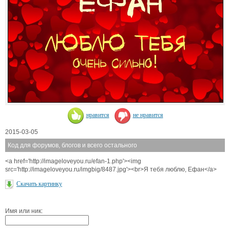
нравится
не нравится
2015-03-05
Код для форумов, блогов и всего остального
<a href='http://imageloveyou.ru/efan-1.php'><img
src='http://imageloveyou.ru/imgbig/8487.jpg'><br>Я тебя люблю, Ефан</a>
Скачать картинку
Имя или ник: