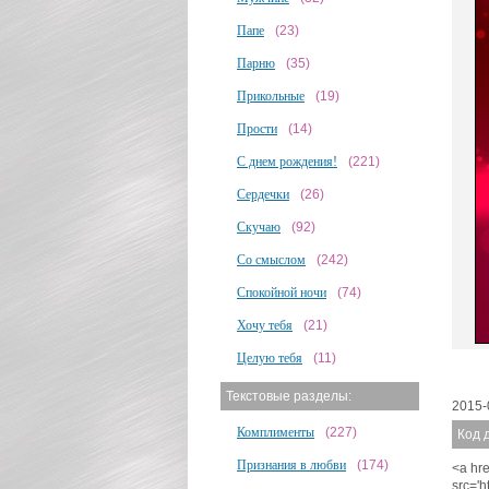
Папе
(23)
Парню
(35)
Прикольные
(19)
Прости
(14)
С днем рождения!
(221)
Сердечки
(26)
Скучаю
(92)
Со смыслом
(242)
Спокойной ночи
(74)
Хочу тебя
(21)
Целую тебя
(11)
Текстовые разделы:
2015-
Комплименты
(227)
Код 
Признания в любви
(174)
<a hre
src='