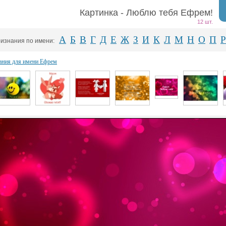
Картинка - Люблю тебя Ефрем!
12 шт.
А
Б
В
Г
Д
Е
Ж
З
И
К
Л
М
Н
О
П
Р
изнания по имени:
ания для имени Ефрем