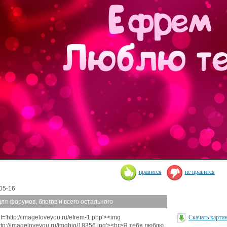
нравится
не нравится
05-16
для форумов, блогов и всего остального
f='http://imageloveyou.ru/efrem-1.php'><img
Скачать карти
http://imageloveyou.ru/imgbig/18356.jpg'><br>Я тебя люблю,