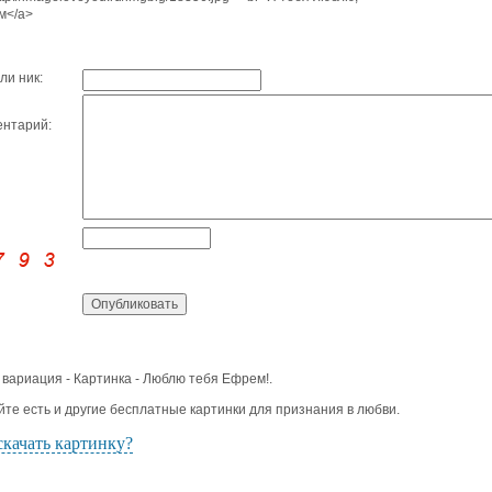
м</a>
ли ник:
нтарий:
 вариация - Картинка - Люблю тебя Ефрем!.
йте есть и другие бесплатные картинки для признания в любви.
скачать картинку?