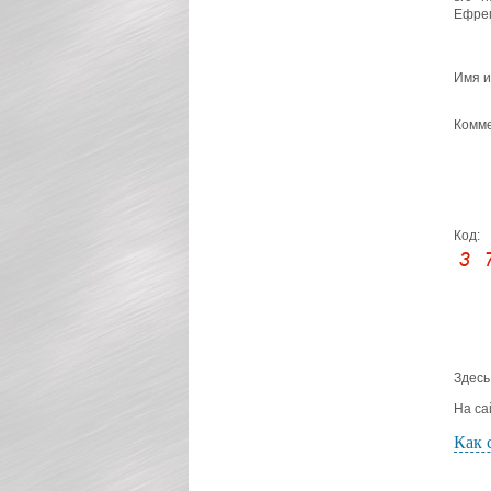
Ефре
Имя и
Комме
Код:
Здесь
На са
Как 