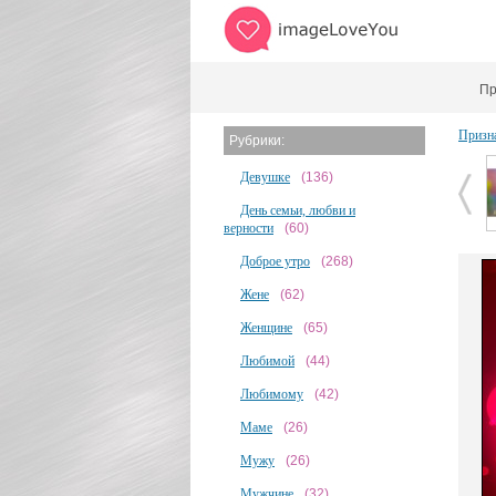
Пр
Призн
Рубрики:
Девушке
(136)
День семьи, любви и
верности
(60)
Доброе утро
(268)
Жене
(62)
Женщине
(65)
Любимой
(44)
Любимому
(42)
Маме
(26)
Мужу
(26)
Мужчине
(32)