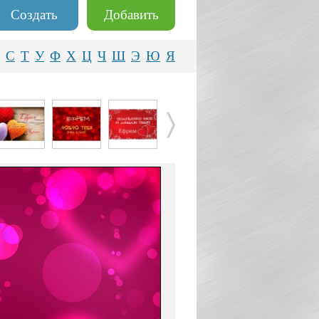
Создать
Добавить
С
Т
У
Ф
Х
Ц
Ч
Ш
Э
Ю
Я