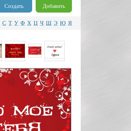
Создать
Добавить
С
Т
У
Ф
Х
Ц
Ч
Ш
Э
Ю
Я