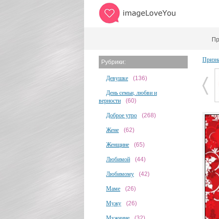
Пр
Призн
Рубрики:
Девушке
(136)
День семьи, любви и
верности
(60)
Доброе утро
(268)
Жене
(62)
Женщине
(65)
Любимой
(44)
Любимому
(42)
Маме
(26)
Мужу
(26)
Мужчине
(32)