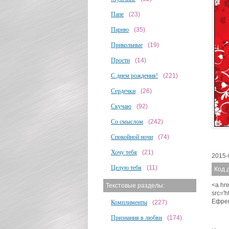
Папе
(23)
Парню
(35)
Прикольные
(19)
Прости
(14)
С днем рождения!
(221)
Сердечки
(26)
Скучаю
(92)
Со смыслом
(242)
Спокойной ночи
(74)
Хочу тебя
(21)
2015-
Целую тебя
(11)
Код 
<a hre
Текстовые разделы:
src='
Ефре
Комплименты
(227)
Признания в любви
(174)