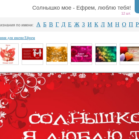
Солнышко мое - Ефрем, люблю тебя!
12 шт.
А
Б
В
Г
Д
Е
Ж
З
И
К
Л
М
Н
О
П
Р
изнания по имени:
ания для имени Ефрем