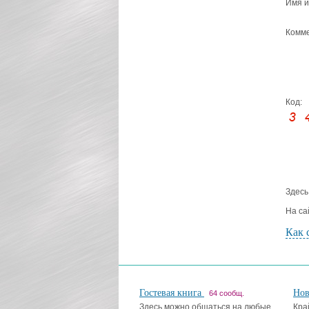
Имя и
Комме
Код:
Здесь
На са
Как 
Гостевая книга
Но
64 сообщ.
Здесь можно общаться на любые
Кра