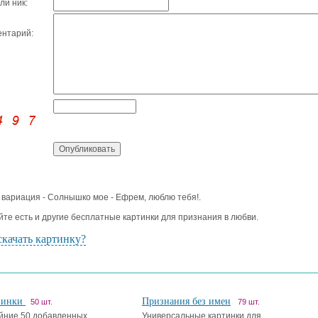
ли ник:
нтарий:
 вариация - Солнышко мое - Ефрем, люблю тебя!.
йте есть и другие бесплатные картинки для признания в любви.
скачать картинку?
винки
Признания без имен
50 шт.
79 шт.
йние 50 добавленных
Универсальные картинки для