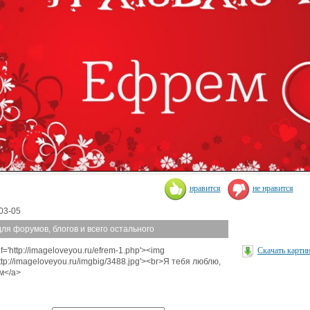
нравится
не нравится
03-05
для форумов, блогов и всего остального
f='http://imageloveyou.ru/efrem-1.php'><img
Скачать карти
http://imageloveyou.ru/imgbig/3488.jpg'><br>Я тебя люблю,
м</a>