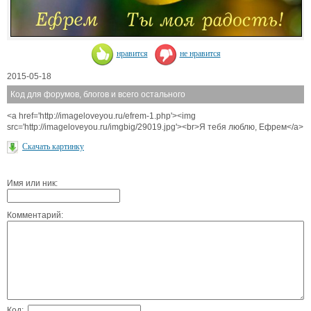
нравится
не нравится
2015-05-18
Код для форумов, блогов и всего остального
<a href='http://imageloveyou.ru/efrem-1.php'><img
src='http://imageloveyou.ru/imgbig/29019.jpg'><br>Я тебя люблю, Ефрем</a>
Скачать картинку
Имя или ник:
Комментарий:
Код: