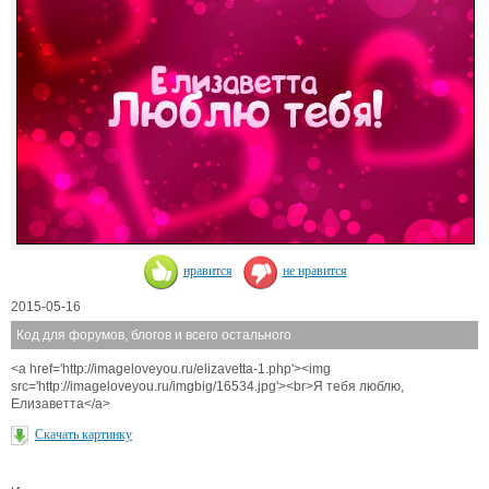
нравится
не нравится
2015-05-16
Код для форумов, блогов и всего остального
<a href='http://imageloveyou.ru/elizavetta-1.php'><img
src='http://imageloveyou.ru/imgbig/16534.jpg'><br>Я тебя люблю,
Елизаветта</a>
Скачать картинку