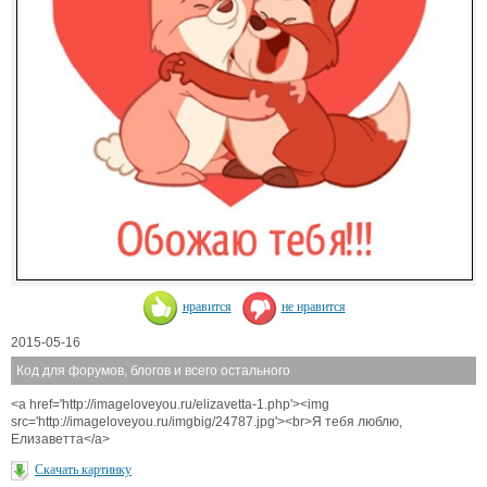
нравится
не нравится
2015-05-16
Код для форумов, блогов и всего остального
<a href='http://imageloveyou.ru/elizavetta-1.php'><img
src='http://imageloveyou.ru/imgbig/24787.jpg'><br>Я тебя люблю,
Елизаветта</a>
Скачать картинку