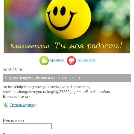
нравится
не нравится
2015-05-18
Код для форумов, блогов и всего остального
<a href='http://imageloveyou.ru/elizavetta-1.php'><img
src='http://imageloveyou.ru/imgbig/27539.jpg'><br>Я тебя люблю,
Елизаветта</a>
Скачать картинку
Имя или ник: