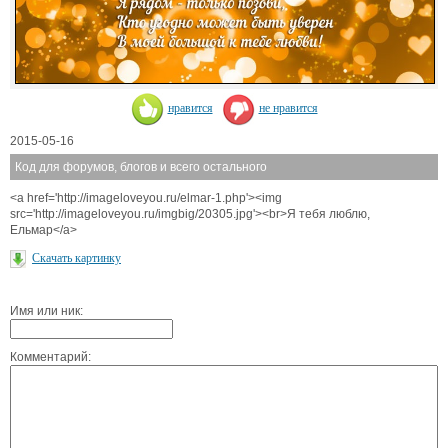
нравится
не нравится
2015-05-16
Код для форумов, блогов и всего остального
<a href='http://imageloveyou.ru/elmar-1.php'><img
src='http://imageloveyou.ru/imgbig/20305.jpg'><br>Я тебя люблю,
Ельмар</a>
Скачать картинку
Имя или ник:
Комментарий: