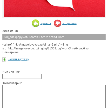
нравится
не нравится
2015-05-18
Код для форумов, блогов и всего остального
<a href='http://imageloveyou.ru/elmar-1.php'><img
src='http://imageloveyou.ru/imgbig/31369.jpg'><br>Я тебя люблю,
Ельмар</a>
Скачать картинку
Имя или ник:
Комментарий: