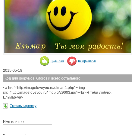
нравится
не нравится
2015-05-18
Код для форумов, блогов и всего остального
<a href='http://imageloveyou.ru/elmar-1.php'><img
src='http://imageloveyou.ru/imgbig/29003.jpg'><br>Я тебя люблю,
Ельмар</a>
Скачать картинку
Имя или ник: