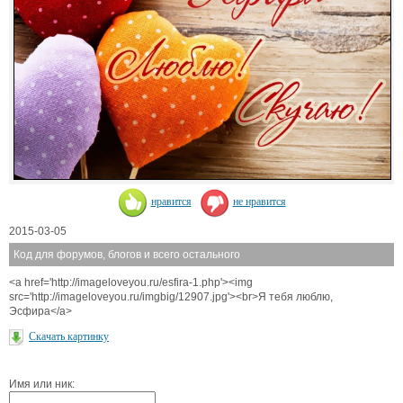
нравится
не нравится
2015-03-05
Код для форумов, блогов и всего остального
<a href='http://imageloveyou.ru/esfira-1.php'><img
src='http://imageloveyou.ru/imgbig/12907.jpg'><br>Я тебя люблю,
Эсфира</a>
Скачать картинку
Имя или ник: