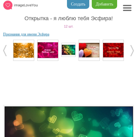
Создать
Добавить
Открытка - я люблю тебя Эсфира!
12 шт.
Признания для имени Эсфира