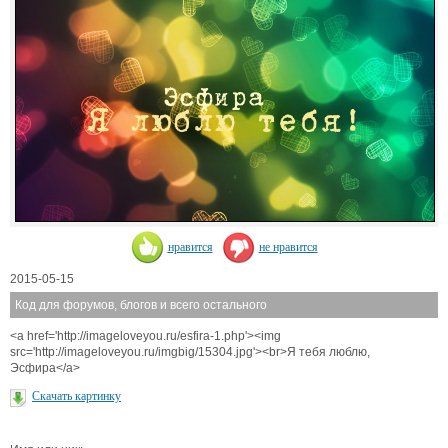
нравится
не нравится
2015-05-15
Код для форумов, блогов и всего остального
<a href='http://imageloveyou.ru/esfira-1.php'><img
src='http://imageloveyou.ru/imgbig/15304.jpg'><br>Я тебя люблю,
Эсфира</a>
Скачать картинку