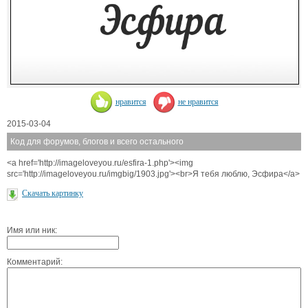
нравится
не нравится
2015-03-04
Код для форумов, блогов и всего остального
<a href='http://imageloveyou.ru/esfira-1.php'><img
src='http://imageloveyou.ru/imgbig/1903.jpg'><br>Я тебя люблю, Эсфира</a>
Скачать картинку
Имя или ник:
Комментарий: