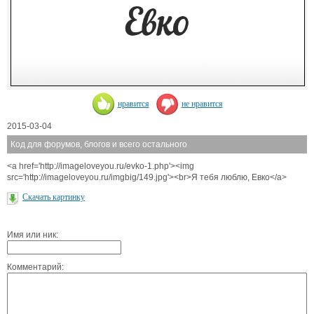
нравится
не нравится
2015-03-04
Код для форумов, блогов и всего остального
<a href='http://imageloveyou.ru/evko-1.php'><img
src='http://imageloveyou.ru/imgbig/149.jpg'><br>Я тебя люблю, Евко</a>
Скачать картинку
Имя или ник:
Комментарий: