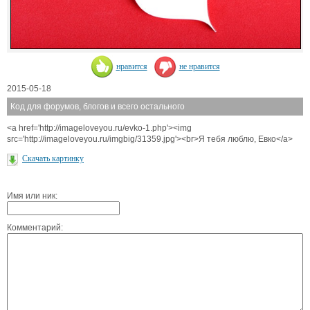
нравится
не нравится
2015-05-18
Код для форумов, блогов и всего остального
<a href='http://imageloveyou.ru/evko-1.php'><img
src='http://imageloveyou.ru/imgbig/31359.jpg'><br>Я тебя люблю, Евко</a>
Скачать картинку
Имя или ник:
Комментарий: