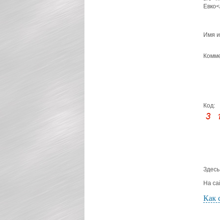
Евко<
Имя и
Комме
Код:
Здесь
На са
Как 