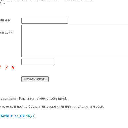
/a>
ли ник:
нтарий:
 вариация - Картинка - Люблю тебя Евко!.
йте есть и другие бесплатные картинки для признания в любви.
скачать картинку?