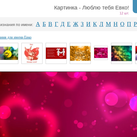
Картинка - Люблю тебя Евко!
12 шт.
А
Б
В
Г
Д
Е
Ж
З
И
К
Л
М
Н
О
П
Р
изнания по имени:
ания для имени Евко