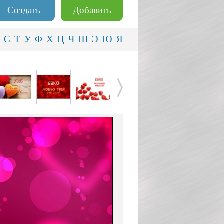
Создать
Добавить
С
Т
У
Ф
Х
Ц
Ч
Ш
Э
Ю
Я