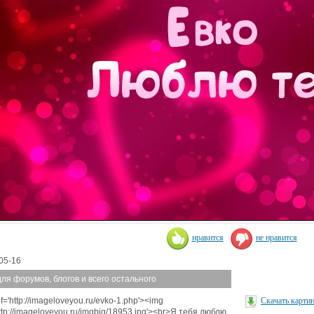
нравится
не нравится
05-16
для форумов, блогов и всего остального
f='http://imageloveyou.ru/evko-1.php'><img
Скачать карти
http://imageloveyou.ru/imgbig/18953.jpg'><br>Я тебя люблю,