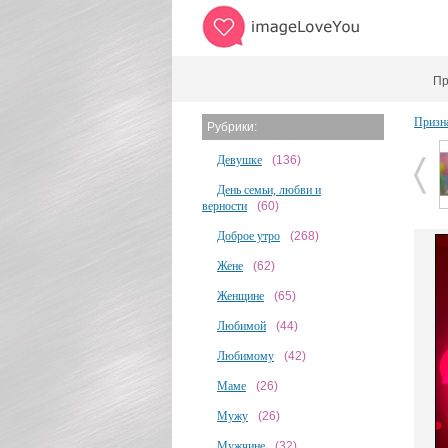
Пр
Призн
Рубрики:
Девушке
(136)
День семьи, любви и
верности
(60)
Доброе утро
(268)
Жене
(62)
Женщине
(65)
Любимой
(44)
Любимому
(42)
Маме
(26)
Мужу
(26)
Мужчине
(32)