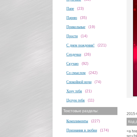
Папе
(23)
Парню
(35)
Прикольные
(19)
Прости
(14)
С днем рождения!
(221)
Сердечки
(26)
Скучаю
(92)
Со смыслом
(242)
Спокойной ночи
(74)
Хочу тебя
(21)
Целую тебя
(11)
Текстовые разделы:
2015-
Комплименты
(227)
Код 
Признания в любви
(174)
<a hre
src='