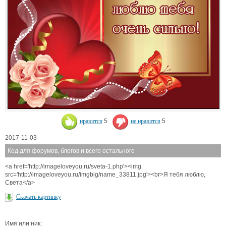
нравится
5
не нравится
5
2017-11-03
Код для форумов, блогов и всего остального
<a href='http://imageloveyou.ru/sveta-1.php'><img
src='http://imageloveyou.ru/imgbig/name_33811.jpg'><br>Я тебя люблю,
Света</a>
Скачать картинку
Имя или ник: