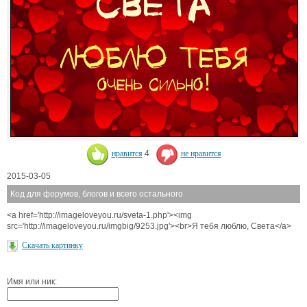
нравится
4
не нравится
2015-03-05
Код для форумов, блогов и всего остального
<a href='http://imageloveyou.ru/sveta-1.php'><img
src='http://imageloveyou.ru/imgbig/9253.jpg'><br>Я тебя люблю, Света</a>
Скачать картинку
Имя или ник: