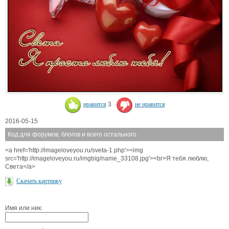
нравится
3
не нравится
2016-05-15
Код для форумов, блогов и всего остального
<a href='http://imageloveyou.ru/sveta-1.php'><img
src='http://imageloveyou.ru/imgbig/name_33108.jpg'><br>Я тебя люблю,
Света</a>
Скачать картинку
Имя или ник: