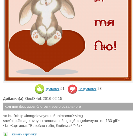
нравится
51
не нравится
28
Добавил(а)
: GooD 4el. 2016-02-15
Код для форумов, блогов и всего остального
<a href='http://imageloveyou.ru/lubimomu/'><img
src='http://imageloveyou.ru/noname/imgbig/imageloveyou_ru_133.gif'>
<br>Картинки: "Я люблю тебя, Любимый!"</a>
Скачать картинку