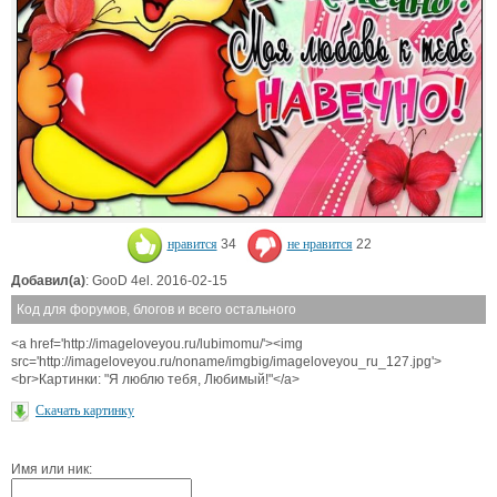
нравится
34
не нравится
22
Добавил(а)
: GooD 4el. 2016-02-15
Код для форумов, блогов и всего остального
<a href='http://imageloveyou.ru/lubimomu/'><img
src='http://imageloveyou.ru/noname/imgbig/imageloveyou_ru_127.jpg'>
<br>Картинки: "Я люблю тебя, Любимый!"</a>
Скачать картинку
Имя или ник: