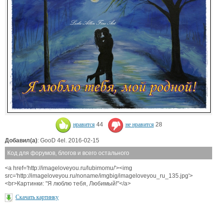
нравится
44
не нравится
28
Добавил(а)
: GooD 4el. 2016-02-15
Код для форумов, блогов и всего остального
<a href='http://imageloveyou.ru/lubimomu/'><img
src='http://imageloveyou.ru/noname/imgbig/imageloveyou_ru_135.jpg'>
<br>Картинки: "Я люблю тебя, Любимый!"</a>
Скачать картинку