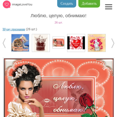
Создать
Добавить
Люблю, целую, обнимаю!
26 шт.
Мужу признания
(26 шт.)