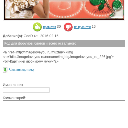
нравится
30
не нравится
16
Добавил(а)
: GooD 4el. 2016-02-16
Код для форумов, блогов и всего остального
<a href='http://imageloveyou.ru/muzhu/'><img
src='http://imageloveyou.ru/noname/imgbig/imageloveyou_ru_226.jpg'>
<br>Картинки любимому мужу</a>
Скачать картинку
Имя или ник:
Комментарий: