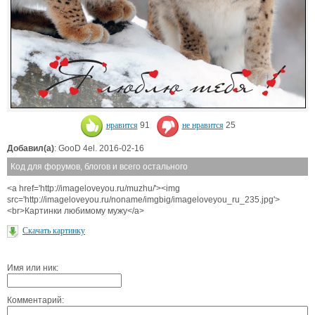
нравится
91
не нравится
25
Добавил(а)
: GooD 4el. 2016-02-16
Код для форумов, блогов и всего остального
<a href='http://imageloveyou.ru/muzhu/'><img
src='http://imageloveyou.ru/noname/imgbig/imageloveyou_ru_235.jpg'>
<br>Картинки любимому мужу</a>
Скачать картинку
Имя или ник:
Комментарий: