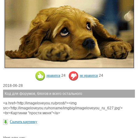
нравится
24
не нравится
24
2018-06-28
Код для форумов, блогов и всего остального
<a href='http://imageloveyou.ru/prosti/'><img
src='http://imageloveyou.ru/noname/imgbig/imageloveyou_ru_627.jpg'>
<br>Картинки "прости меня"</a>
Скачать картинку
Имя или ник: