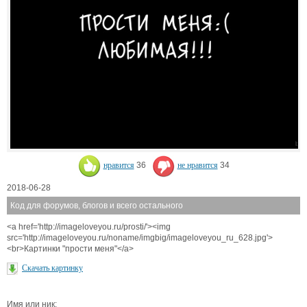
нравится
36
не нравится
34
2018-06-28
Код для форумов, блогов и всего остального
<a href='http://imageloveyou.ru/prosti/'><img
src='http://imageloveyou.ru/noname/imgbig/imageloveyou_ru_628.jpg'>
<br>Картинки "прости меня"</a>
Скачать картинку
Имя или ник: